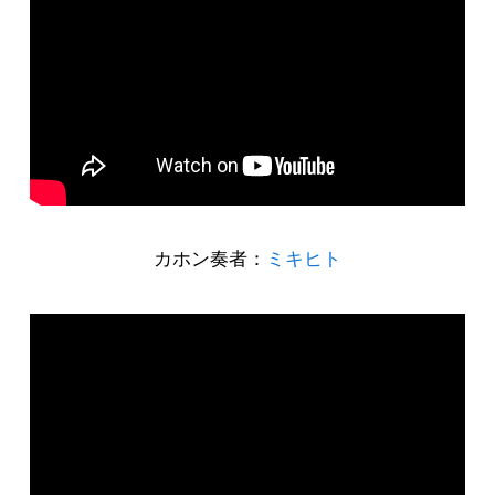
カホン奏者：
ミキヒト